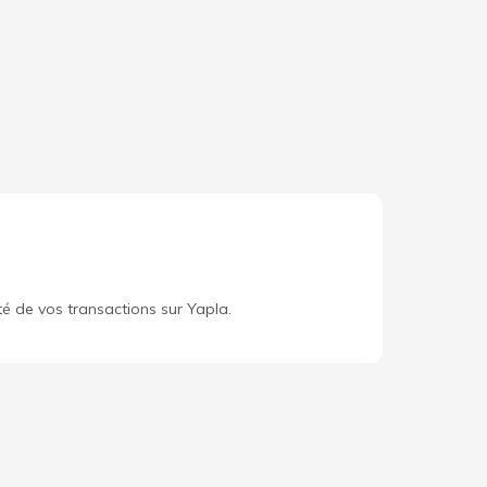
té de vos transactions sur Yapla.
ouvrir Yapla
Données personnelles