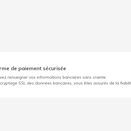
rme de paiement sécurisée
ez renseigner vos informations bancaires sans crainte.
cryptage SSL des données bancaires, vous êtes assurés de la fiabili
Ouvrir un compte gratuit pour mon OBNL
Déc